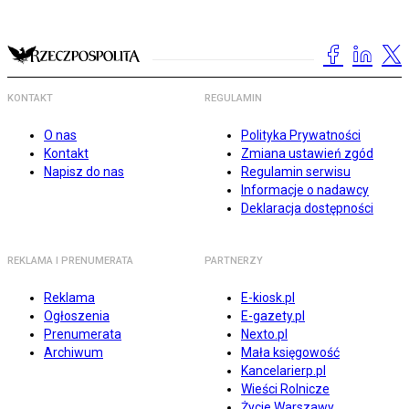
KONTAKT
REGULAMIN
O nas
Polityka Prywatności
Kontakt
Zmiana ustawień zgód
Napisz do nas
Regulamin serwisu
Informacje o nadawcy
Deklaracja dostępności
REKLAMA I PRENUMERATA
PARTNERZY
Reklama
E-kiosk.pl
Ogłoszenia
E-gazety.pl
Prenumerata
Nexto.pl
Archiwum
Mała księgowość
Kancelarierp.pl
Wieści Rolnicze
Życie Warszawy