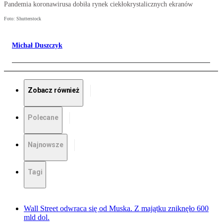
Pandemia koronawirusa dobiła rynek ciekłokrystalicznych ekranów
Foto: Shutterstock
Michał Duszczyk
Zobacz również
Polecane
Najnowsze
Tagi
Wall Street odwraca się od Muska. Z majątku zniknęło 600
mld dol.