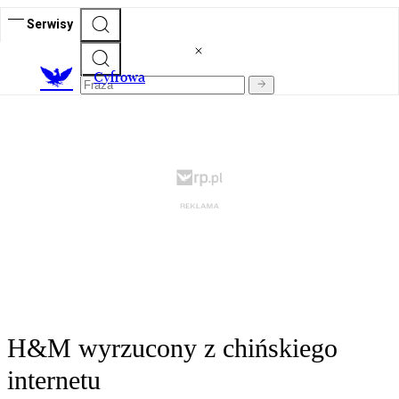
Serwisy
C
yfrowa
H&M wyrzucony z chińskiego
internetu