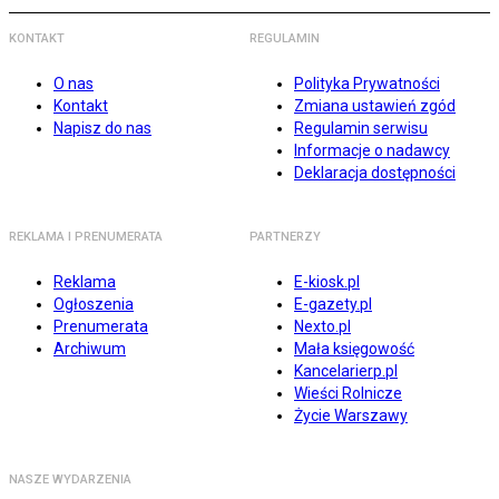
KONTAKT
REGULAMIN
O nas
Polityka Prywatności
Kontakt
Zmiana ustawień zgód
Napisz do nas
Regulamin serwisu
Informacje o nadawcy
Deklaracja dostępności
REKLAMA I PRENUMERATA
PARTNERZY
Reklama
E-kiosk.pl
Ogłoszenia
E-gazety.pl
Prenumerata
Nexto.pl
Archiwum
Mała księgowość
Kancelarierp.pl
Wieści Rolnicze
Życie Warszawy
NASZE WYDARZENIA