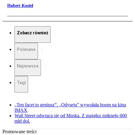
Hubert Kozieł
Zobacz również
Polecane
Najnowsze
Tagi
„Ten facet to geniusz”. „Odyseja” wywołała boom na kina
IMAX
Wall Street odwraca się od Muska. Z majątku zniknęło 600
mld dol.
Promowane treści