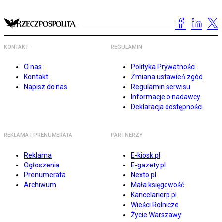
KONTAKT
REGULAMIN
O nas
Polityka Prywatności
Kontakt
Zmiana ustawień zgód
Napisz do nas
Regulamin serwisu
Informacje o nadawcy
Deklaracja dostępności
REKLAMA I PRENUMERATA
PARTNERZY
Reklama
E-kiosk.pl
Ogłoszenia
E-gazety.pl
Prenumerata
Nexto.pl
Archiwum
Mała księgowość
Kancelarierp.pl
Wieści Rolnicze
Życie Warszawy