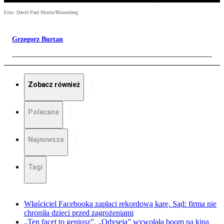
Foto: David Paul Morris/Bloomberg
Grzegorz Burtan
Zobacz również
Polecane
Najnowsze
Tagi
Właściciel Facebooka zapłaci rekordową karę. Sąd: firma nie
chroniła dzieci przed zagrożeniami
„Ten facet to geniusz”. „Odyseja” wywołała boom na kina