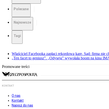
Polecane
Najnowsze
Tagi
Właściciel Facebooka zapłaci rekordową karę. Sąd: firma nie c
„Ten facet to geniusz”. „Odyseja” wywołała boom na kina I
Promowane treści
KONTAKT
O nas
Kontakt
Napisz do nas