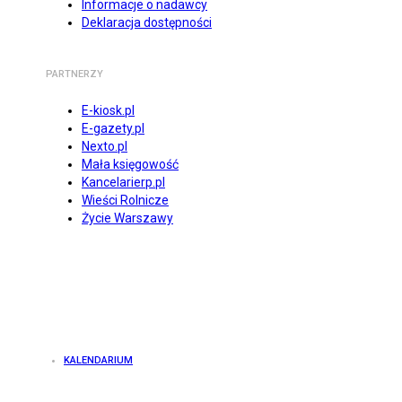
Informacje o nadawcy
Deklaracja dostępności
PARTNERZY
E-kiosk.pl
E-gazety.pl
Nexto.pl
Mała księgowość
Kancelarierp.pl
Wieści Rolnicze
Życie Warszawy
KALENDARIUM