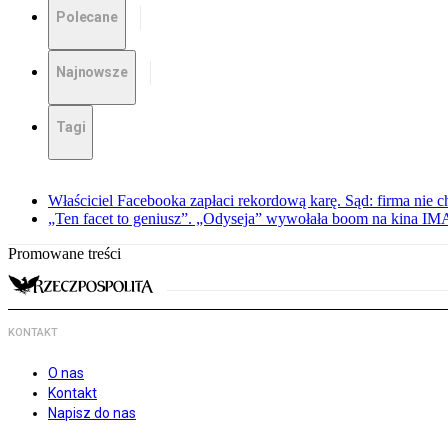
Polecane
Najnowsze
Tagi
Właściciel Facebooka zapłaci rekordową karę. Sąd: firma nie c
„Ten facet to geniusz”. „Odyseja” wywołała boom na kina I
Promowane treści
KONTAKT
O nas
Kontakt
Napisz do nas