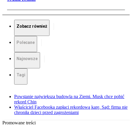
Zobacz również
Polecane
Najnowsze
Tagi
Powstanie największa budowla na Ziemi. Musk chce pobić
rekord Chin
Właściciel Facebooka zapłaci rekordową karę. Sąd: firma nie
chroniła dzieci przed zagrożeniami
Promowane treści