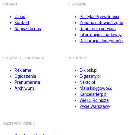
KONTAKT
REGULAMIN
O nas
Polityka Prywatności
Kontakt
Zmiana ustawień zgód
Napisz do nas
Regulamin serwisu
Informacje o nadawcy
Deklaracja dostępności
REKLAMA I PRENUMERATA
PARTNERZY
Reklama
E-kiosk.pl
Ogłoszenia
E-gazety.pl
Prenumerata
Nexto.pl
Archiwum
Mała księgowość
Kancelarierp.pl
Wieści Rolnicze
Życie Warszawy
NASZE WYDARZENIA