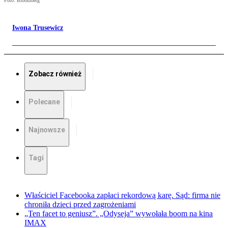
Foto: Bloomberg
Iwona Trusewicz
Zobacz również
Polecane
Najnowsze
Tagi
Właściciel Facebooka zapłaci rekordową karę. Sąd: firma nie
chroniła dzieci przed zagrożeniami
„Ten facet to geniusz”. „Odyseja” wywołała boom na kina
IMAX