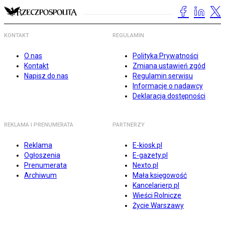
KONTAKT
REGULAMIN
O nas
Polityka Prywatności
Kontakt
Zmiana ustawień zgód
Napisz do nas
Regulamin serwisu
Informacje o nadawcy
Deklaracja dostępności
REKLAMA I PRENUMERATA
PARTNERZY
Reklama
E-kiosk.pl
Ogłoszenia
E-gazety.pl
Prenumerata
Nexto.pl
Archiwum
Mała księgowość
Kancelarierp.pl
Wieści Rolnicze
Życie Warszawy