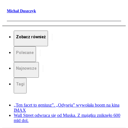
Michał Duszczyk
Zobacz również
Polecane
Najnowsze
Tagi
„Ten facet to geniusz”. „Odyseja” wywołała boom na kina
IMAX
Wall Street odwraca się od Muska. Z majątku zniknęło 600
mld dol.