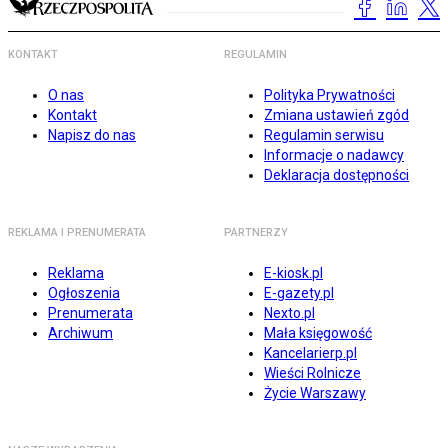
KONTAKT
REGULAMIN
O nas
Polityka Prywatności
Kontakt
Zmiana ustawień zgód
Napisz do nas
Regulamin serwisu
Informacje o nadawcy
Deklaracja dostępności
REKLAMA I PRENUMERATA
PARTNERZY
Reklama
E-kiosk.pl
Ogłoszenia
E-gazety.pl
Prenumerata
Nexto.pl
Archiwum
Mała księgowość
Kancelarierp.pl
Wieści Rolnicze
Życie Warszawy