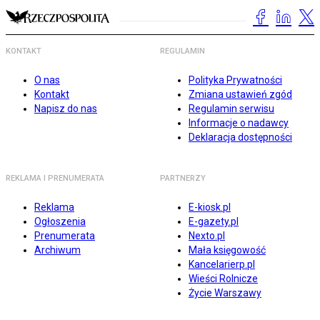
KONTAKT
REGULAMIN
O nas
Polityka Prywatności
Kontakt
Zmiana ustawień zgód
Napisz do nas
Regulamin serwisu
Informacje o nadawcy
Deklaracja dostępności
REKLAMA I PRENUMERATA
PARTNERZY
Reklama
E-kiosk.pl
Ogłoszenia
E-gazety.pl
Prenumerata
Nexto.pl
Archiwum
Mała księgowość
Kancelarierp.pl
Wieści Rolnicze
Życie Warszawy