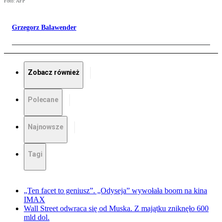
Foto: AFP
Grzegorz Balawender
Zobacz również
Polecane
Najnowsze
Tagi
„Ten facet to geniusz”. „Odyseja” wywołała boom na kina
IMAX
Wall Street odwraca się od Muska. Z majątku zniknęło 600
mld dol.