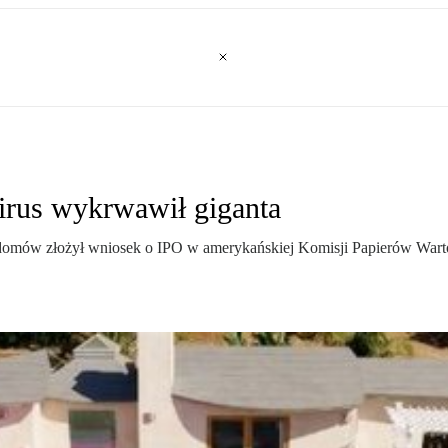
irus wykrwawił giganta
 domów złożył wniosek o IPO w amerykańskiej Komisji Papierów Wartoś