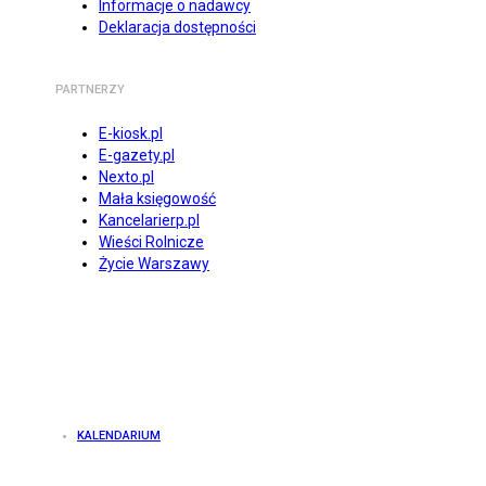
Informacje o nadawcy
Deklaracja dostępności
PARTNERZY
E-kiosk.pl
E-gazety.pl
Nexto.pl
Mała księgowość
Kancelarierp.pl
Wieści Rolnicze
Życie Warszawy
KALENDARIUM