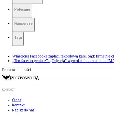
Polecane
Najnowsze
Tagi
Właściciel Facebooka zapłaci rekordową karę. Sąd: firma nie c
„Ten facet to geniusz”. „Odyseja” wywołała boom na kina I
Promowane treści
KONTAKT
O nas
Kontakt
Napisz do nas