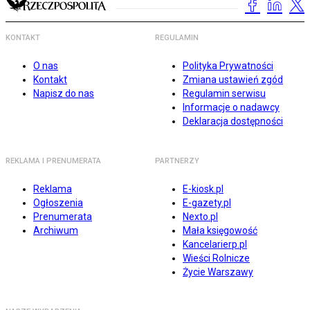
KONTAKT
REGULAMIN
O nas
Polityka Prywatności
Kontakt
Zmiana ustawień zgód
Napisz do nas
Regulamin serwisu
Informacje o nadawcy
Deklaracja dostępności
REKLAMA I PRENUMERATA
PARTNERZY
Reklama
E-kiosk.pl
Ogłoszenia
E-gazety.pl
Prenumerata
Nexto.pl
Archiwum
Mała księgowość
Kancelarierp.pl
Wieści Rolnicze
Życie Warszawy