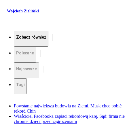
Wojciech Zieliński
Zobacz również
Polecane
Najnowsze
Tagi
Powstanie największa budowla na Ziemi. Musk chce pobić
rekord Chin
Właściciel Facebooka zapłaci rekordową karę. Sąd: firma nie
chroniła dzieci przed zagrożeniami