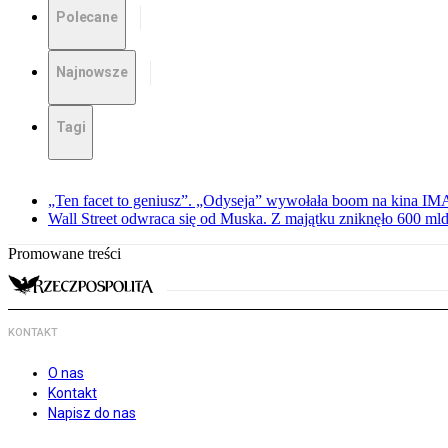
Polecane
Najnowsze
Tagi
„Ten facet to geniusz”. „Odyseja” wywołała boom na kina I
Wall Street odwraca się od Muska. Z majątku zniknęło 600 mld
Promowane treści
KONTAKT
O nas
Kontakt
Napisz do nas