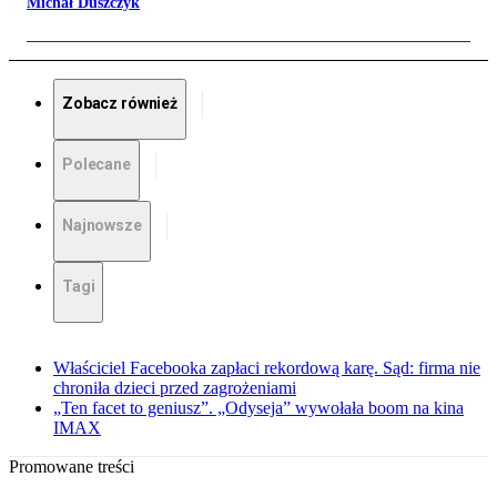
Michał Duszczyk
Zobacz również
Polecane
Najnowsze
Tagi
Właściciel Facebooka zapłaci rekordową karę. Sąd: firma nie
chroniła dzieci przed zagrożeniami
„Ten facet to geniusz”. „Odyseja” wywołała boom na kina
IMAX
Promowane treści