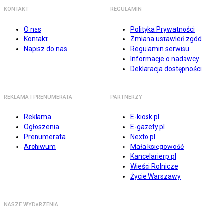
KONTAKT
REGULAMIN
O nas
Polityka Prywatności
Kontakt
Zmiana ustawień zgód
Napisz do nas
Regulamin serwisu
Informacje o nadawcy
Deklaracja dostępności
REKLAMA I PRENUMERATA
PARTNERZY
Reklama
E-kiosk.pl
Ogłoszenia
E-gazety.pl
Prenumerata
Nexto.pl
Archiwum
Mała księgowość
Kancelarierp.pl
Wieści Rolnicze
Życie Warszawy
NASZE WYDARZENIA