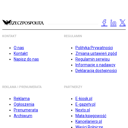
KONTAKT
REGULAMIN
O nas
Polityka Prywatności
Kontakt
Zmiana ustawień zgód
Napisz do nas
Regulamin serwisu
Informacje o nadawcy
Deklaracja dostępności
REKLAMA I PRENUMERATA
PARTNERZY
Reklama
E-kiosk.pl
Ogłoszenia
E-gazety.pl
Prenumerata
Nexto.pl
Archiwum
Mała księgowość
Kancelarierp.pl
Wieści Rolnicze