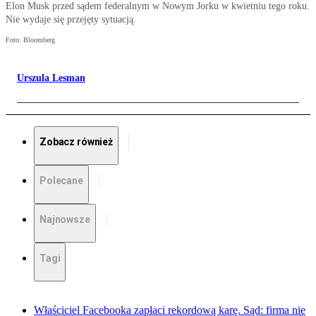
Elon Musk przed sądem federalnym w Nowym Jorku w kwietniu tego roku.
Nie wydaje się przejęty sytuacją.
Foto: Bloomberg
Urszula Lesman
Zobacz również
Polecane
Najnowsze
Tagi
Właściciel Facebooka zapłaci rekordową karę. Sąd: firma nie