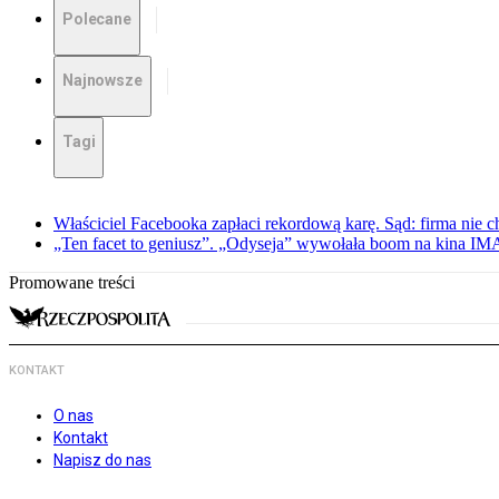
Polecane
Najnowsze
Tagi
Właściciel Facebooka zapłaci rekordową karę. Sąd: firma nie c
„Ten facet to geniusz”. „Odyseja” wywołała boom na kina I
Promowane treści
KONTAKT
O nas
Kontakt
Napisz do nas