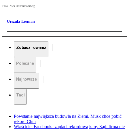
Foto: Nick Otto/Bloomberg
Urszula Lesman
Zobacz również
Polecane
Najnowsze
Tagi
Powstanie największa budowla na Ziemi. Musk chce pobić
rekord Chin
Właściciel Facebooka zapłaci rekordową karę. Sąd: firma nie