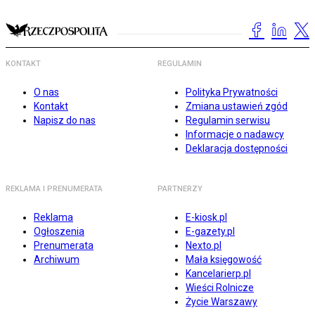
KONTAKT
REGULAMIN
O nas
Polityka Prywatności
Kontakt
Zmiana ustawień zgód
Napisz do nas
Regulamin serwisu
Informacje o nadawcy
Deklaracja dostępności
REKLAMA I PRENUMERATA
PARTNERZY
Reklama
E-kiosk.pl
Ogłoszenia
E-gazety.pl
Prenumerata
Nexto.pl
Archiwum
Mała księgowość
Kancelarierp.pl
Wieści Rolnicze
Życie Warszawy