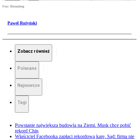
Foto: Bloomberg
Paweł Rożyński
Zobacz również
Polecane
Najnowsze
Tagi
Powstanie największa budowla na Ziemi. Musk chce pobić
rekord Chin
Właściciel Facebooka zapłaci rekordową karę. Sąd: firma nie