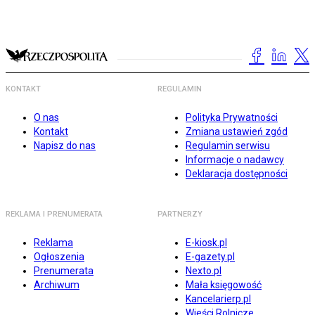
KONTAKT
REGULAMIN
O nas
Polityka Prywatności
Kontakt
Zmiana ustawień zgód
Napisz do nas
Regulamin serwisu
Informacje o nadawcy
Deklaracja dostępności
REKLAMA I PRENUMERATA
PARTNERZY
Reklama
E-kiosk.pl
Ogłoszenia
E-gazety.pl
Prenumerata
Nexto.pl
Archiwum
Mała księgowość
Kancelarierp.pl
Wieści Rolnicze