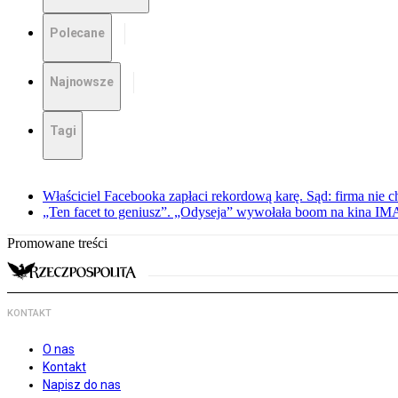
Polecane
Najnowsze
Tagi
Właściciel Facebooka zapłaci rekordową karę. Sąd: firma nie c
„Ten facet to geniusz”. „Odyseja” wywołała boom na kina I
Promowane treści
KONTAKT
O nas
Kontakt
Napisz do nas