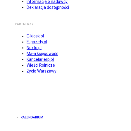
Informacje o nadawcy
Deklaracja dostępności
PARTNERZY
E-kiosk.pl
E-gazety.pl
Nexto.pl
Mała księgowość
Kancelarierp.pl
Wieści Rolnicze
Życie Warszawy
KALENDARIUM