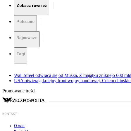
Zobacz również
Polecane
Najnowsze
Tagi
Wall Street odwraca się od Muska. Z majątku zniknęło 600 mld
USA otwierają kolejny front wojny handlowej. Celem chińskie r
Promowane treści
KONTAKT
O nas