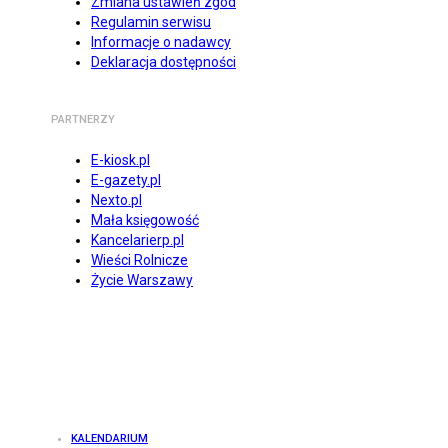
Zmiana ustawień zgód
Regulamin serwisu
Informacje o nadawcy
Deklaracja dostępności
PARTNERZY
E-kiosk.pl
E-gazety.pl
Nexto.pl
Mała księgowość
Kancelarierp.pl
Wieści Rolnicze
Życie Warszawy
KALENDARIUM