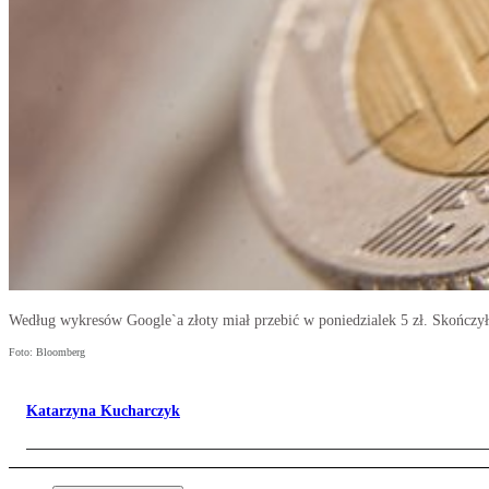
Według wykresów Google`a złoty miał przebić w poniedzialek 5 zł. Skończyło
Foto: Bloomberg
Katarzyna Kucharczyk