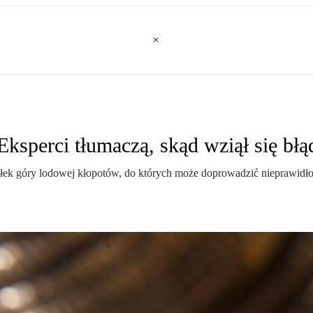
Eksperci tłumaczą, skąd wziął się błą
ołek góry lodowej kłopotów, do których może doprowadzić nieprawidłow