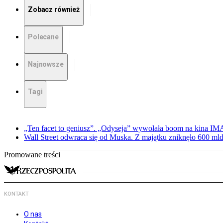
Zobacz również
Polecane
Najnowsze
Tagi
„Ten facet to geniusz”. „Odyseja” wywołała boom na kina I
Wall Street odwraca się od Muska. Z majątku zniknęło 600 mld
Promowane treści
KONTAKT
O nas