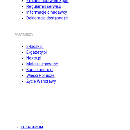
Zmiana ustawień zgód
Regulamin serwisu
Informacje o nadawcy
Deklaracja dostępności
PARTNERZY
E-kiosk.pl
E-gazety.pl
Nexto.pl
Mała księgowość
Kancelarierp.pl
Wieści Rolnicze
Życie Warszawy
KALENDARIUM