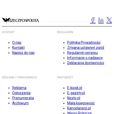
KONTAKT
REGULAMIN
O nas
Polityka Prywatności
Kontakt
Zmiana ustawień zgód
Napisz do nas
Regulamin serwisu
Informacje o nadawcy
Deklaracja dostępności
REKLAMA I PRENUMERATA
PARTNERZY
Reklama
E-kiosk.pl
Ogłoszenia
E-gazety.pl
Prenumerata
Nexto.pl
Archiwum
Mała księgowość
Kancelarierp.pl
Wieści Rolnicze