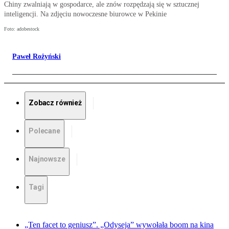
Chiny zwalniają w gospodarce, ale znów rozpędzają się w sztucznej
inteligencji. Na zdjęciu nowoczesne biurowce w Pekinie
Foto: adobestock
Paweł Rożyński
Zobacz również
Polecane
Najnowsze
Tagi
„Ten facet to geniusz”. „Odyseja” wywołała boom na kina