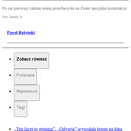
Po raz pierwszy rakietę nośną przechwyciła na Ziemi specjalna konstrukcja
Foto: SpaceX, X
Paweł Rożyński
Zobacz również
Polecane
Najnowsze
Tagi
„Ten facet to geniusz”. „Odyseja” wywołała boom na kina