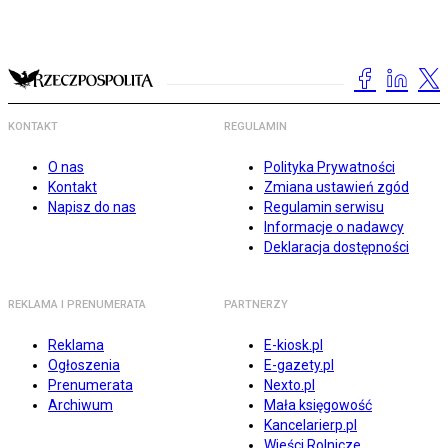
KONTAKT
REGULAMIN
O nas
Polityka Prywatności
Kontakt
Zmiana ustawień zgód
Napisz do nas
Regulamin serwisu
Informacje o nadawcy
Deklaracja dostępności
REKLAMA I PRENUMERATA
PARTNERZY
Reklama
E-kiosk.pl
Ogłoszenia
E-gazety.pl
Prenumerata
Nexto.pl
Archiwum
Mała księgowość
Kancelarierp.pl
Wieści Rolnicze