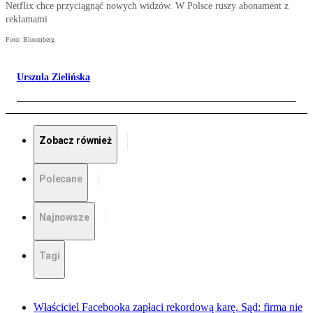
Netflix chce przyciągnąć nowych widzów. W Polsce ruszy abonament z
reklamami
Foto: Bloomberg
Urszula Zielińska
Zobacz również
Polecane
Najnowsze
Tagi
Właściciel Facebooka zapłaci rekordową karę. Sąd: firma nie