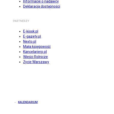
Informacje o nadawcy
Deklaracja dostępności
PARTNERZY
E-kiosk.pl
E-gazety.pl
Nexto.pl
Mała księgowość
Kancelarierp.pl
Wieści Rolnicze
Życie Warszawy
KALENDARIUM