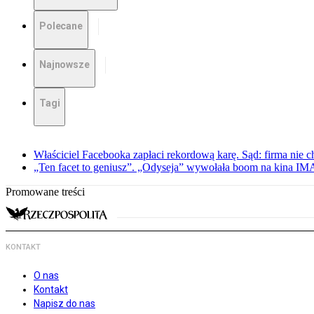
Polecane
Najnowsze
Tagi
Właściciel Facebooka zapłaci rekordową karę. Sąd: firma nie c
„Ten facet to geniusz”. „Odyseja” wywołała boom na kina I
Promowane treści
KONTAKT
O nas
Kontakt
Napisz do nas