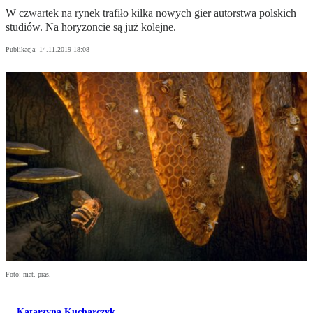
W czwartek na rynek trafiło kilka nowych gier autorstwa polskich
studiów. Na horyzoncie są już kolejne.
Publikacja:
14.11.2019 18:08
Foto: mat. pras.
Katarzyna Kucharczyk