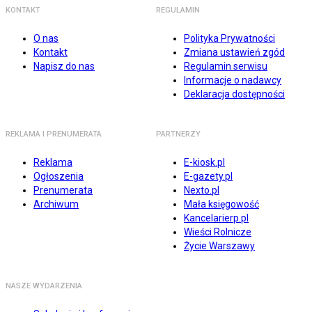
KONTAKT
REGULAMIN
O nas
Polityka Prywatności
Kontakt
Zmiana ustawień zgód
Napisz do nas
Regulamin serwisu
Informacje o nadawcy
Deklaracja dostępności
REKLAMA I PRENUMERATA
PARTNERZY
Reklama
E-kiosk.pl
Ogłoszenia
E-gazety.pl
Prenumerata
Nexto.pl
Archiwum
Mała księgowość
Kancelarierp.pl
Wieści Rolnicze
Życie Warszawy
NASZE WYDARZENIA