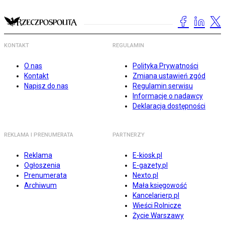
KONTAKT
REGULAMIN
O nas
Polityka Prywatności
Kontakt
Zmiana ustawień zgód
Napisz do nas
Regulamin serwisu
Informacje o nadawcy
Deklaracja dostępności
REKLAMA I PRENUMERATA
PARTNERZY
Reklama
E-kiosk.pl
Ogłoszenia
E-gazety.pl
Prenumerata
Nexto.pl
Archiwum
Mała księgowość
Kancelarierp.pl
Wieści Rolnicze
Życie Warszawy