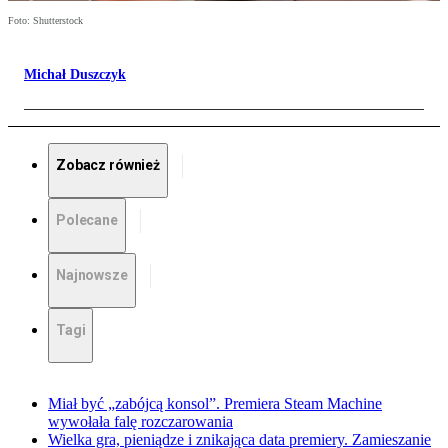
Foto: Shutterstock
Michał Duszczyk
Zobacz również
Polecane
Najnowsze
Tagi
Miał być „zabójcą konsol”. Premiera Steam Machine
wywołała falę rozczarowania
Wielka gra, pieniądze i znikająca data premiery. Zamieszanie