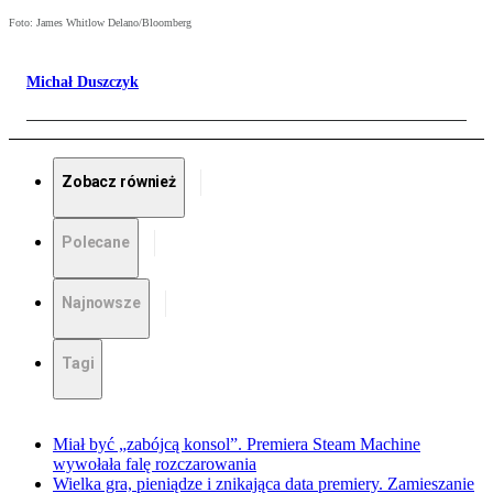
Foto: James Whitlow Delano/Bloomberg
Michał Duszczyk
Zobacz również
Polecane
Najnowsze
Tagi
Miał być „zabójcą konsol”. Premiera Steam Machine
wywołała falę rozczarowania
Wielka gra, pieniądze i znikająca data premiery. Zamieszanie