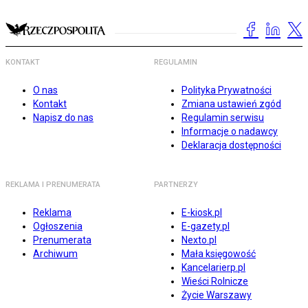
KONTAKT
REGULAMIN
O nas
Polityka Prywatności
Kontakt
Zmiana ustawień zgód
Napisz do nas
Regulamin serwisu
Informacje o nadawcy
Deklaracja dostępności
REKLAMA I PRENUMERATA
PARTNERZY
Reklama
E-kiosk.pl
Ogłoszenia
E-gazety.pl
Prenumerata
Nexto.pl
Archiwum
Mała księgowość
Kancelarierp.pl
Wieści Rolnicze
Życie Warszawy