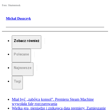
Foto: Shutterstock
Michał Duszczyk
Zobacz również
Polecane
Najnowsze
Tagi
Miał być „zabójcą konsol”. Premiera Steam Machine
wywołała falę rozczarowania
Wielka gra, pieniądze i znikająca data premiery. Zamieszanie