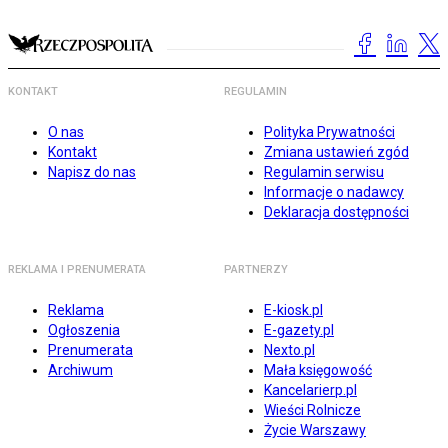
KONTAKT
REGULAMIN
O nas
Polityka Prywatności
Kontakt
Zmiana ustawień zgód
Napisz do nas
Regulamin serwisu
Informacje o nadawcy
Deklaracja dostępności
REKLAMA I PRENUMERATA
PARTNERZY
Reklama
E-kiosk.pl
Ogłoszenia
E-gazety.pl
Prenumerata
Nexto.pl
Archiwum
Mała księgowość
Kancelarierp.pl
Wieści Rolnicze
Życie Warszawy