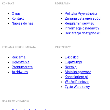
KONTAKT
REGULAMIN
O nas
Polityka Prywatności
Kontakt
Zmiana ustawień zgód
Napisz do nas
Regulamin serwisu
Informacje o nadawcy
Deklaracja dostępności
REKLAMA I PRENUMERATA
PARTNERZY
Reklama
E-kiosk.pl
Ogłoszenia
E-gazety.pl
Prenumerata
Nexto.pl
Archiwum
Mała księgowość
Kancelarierp.pl
Wieści Rolnicze
Życie Warszawy
NASZE WYDARZENIA