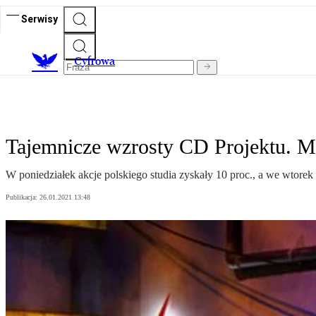
Serwisy
C
yfrowa
Tajemnicze wzrosty CD Projektu. Mo
W poniedziałek akcje polskiego studia zyskały 10 proc., a we wtorek 
Publikacja:
26.01.2021 13:48