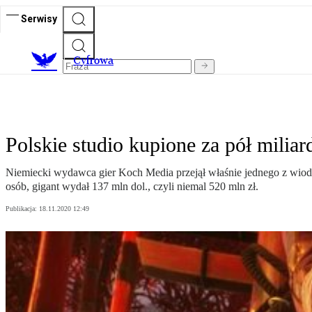
Serwisy
C
yfrowa
Polskie studio kupione za pół miliar
Niemiecki wydawca gier Koch Media przejął właśnie jednego z wiodą
osób, gigant wydał 137 mln dol., czyli niemal 520 mln zł.
Publikacja:
18.11.2020 12:49