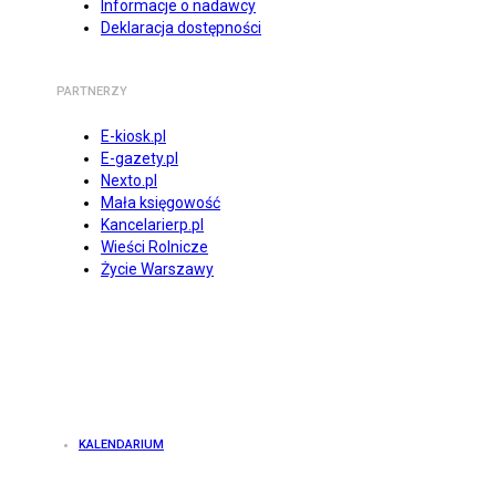
Informacje o nadawcy
Deklaracja dostępności
PARTNERZY
E-kiosk.pl
E-gazety.pl
Nexto.pl
Mała księgowość
Kancelarierp.pl
Wieści Rolnicze
Życie Warszawy
KALENDARIUM