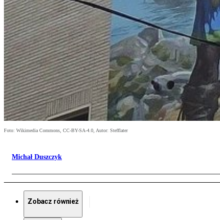
Foto: Wikimedia Commons, CC-BY-SA-4.0, Autor: Stefflater
Michał Duszczyk
Zobacz również