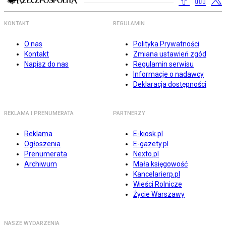
KONTAKT
REGULAMIN
O nas
Polityka Prywatności
Kontakt
Zmiana ustawień zgód
Napisz do nas
Regulamin serwisu
Informacje o nadawcy
Deklaracja dostępności
REKLAMA I PRENUMERATA
PARTNERZY
Reklama
E-kiosk.pl
Ogłoszenia
E-gazety.pl
Prenumerata
Nexto.pl
Archiwum
Mała księgowość
Kancelarierp.pl
Wieści Rolnicze
Życie Warszawy
NASZE WYDARZENIA