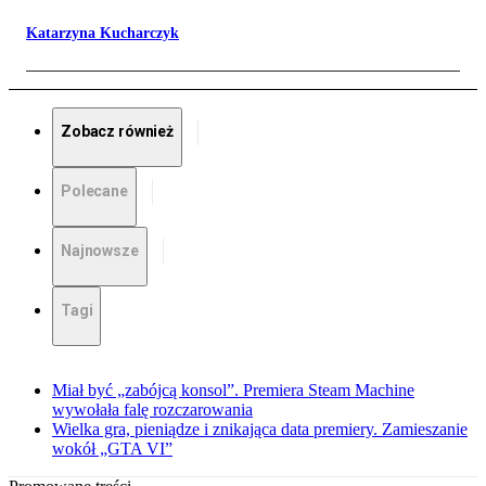
Katarzyna Kucharczyk
Zobacz również
Polecane
Najnowsze
Tagi
Miał być „zabójcą konsol”. Premiera Steam Machine
wywołała falę rozczarowania
Wielka gra, pieniądze i znikająca data premiery. Zamieszanie
wokół „GTA VI”