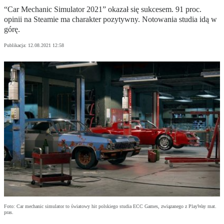
“Car Mechanic Simulator 2021” okazał się sukcesem. 91 proc.
opinii na Steamie ma charakter pozytywny. Notowania studia idą w
górę.
Publikacja:
12.08.2021 12:58
Foto: Car mechanic simulator to światowy hit polskiego studia ECC Games, związanego z PlayWay mat.
pras.