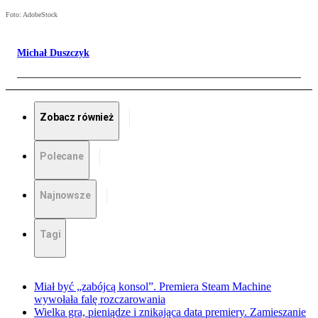
Foto: AdobeStock
Michał Duszczyk
Zobacz również
Polecane
Najnowsze
Tagi
Miał być „zabójcą konsol”. Premiera Steam Machine
wywołała falę rozczarowania
Wielka gra, pieniądze i znikająca data premiery. Zamieszanie