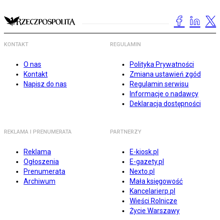
KONTAKT
REGULAMIN
O nas
Polityka Prywatności
Kontakt
Zmiana ustawień zgód
Napisz do nas
Regulamin serwisu
Informacje o nadawcy
Deklaracja dostępności
REKLAMA I PRENUMERATA
PARTNERZY
Reklama
E-kiosk.pl
Ogłoszenia
E-gazety.pl
Prenumerata
Nexto.pl
Archiwum
Mała księgowość
Kancelarierp.pl
Wieści Rolnicze
Życie Warszawy