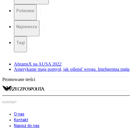
Polecane
Najnowsze
Tagi
AbramsX na AUSA 2022
Amerykanie mają pomysł, jak oślepić wroga. Inteligentna mgła
Promowane treści
KONTAKT
O nas
Kontakt
Napisz do nas