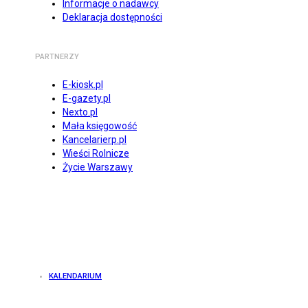
Informacje o nadawcy
Deklaracja dostępności
PARTNERZY
E-kiosk.pl
E-gazety.pl
Nexto.pl
Mała księgowość
Kancelarierp.pl
Wieści Rolnicze
Życie Warszawy
KALENDARIUM