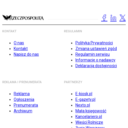
KONTAKT
REGULAMIN
O nas
Polityka Prywatności
Kontakt
Zmiana ustawień zgód
Napisz do nas
Regulamin serwisu
Informacje o nadawcy
Deklaracja dostępności
REKLAMA I PRENUMERATA
PARTNERZY
Reklama
E-kiosk.pl
Ogłoszenia
E-gazety.pl
Prenumerata
Nexto.pl
Archiwum
Mała księgowość
Kancelarierp.pl
Wieści Rolnicze