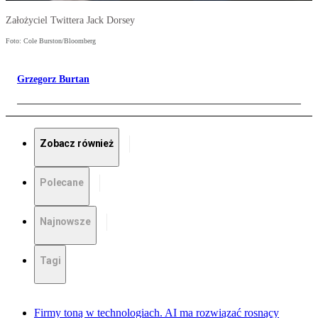
Założyciel Twittera Jack Dorsey
Foto: Cole Burston/Bloomberg
Grzegorz Burtan
Zobacz również
Polecane
Najnowsze
Tagi
Firmy toną w technologiach. AI ma rozwiązać rosnący