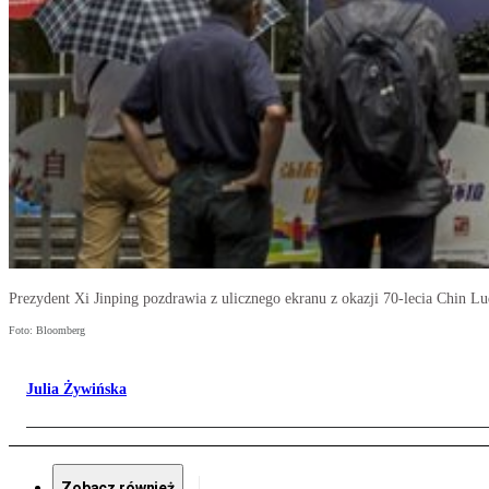
Prezydent Xi Jinping pozdrawia z ulicznego ekranu z okazji 70-lecia Chin 
Foto: Bloomberg
Julia Żywińska
Zobacz również