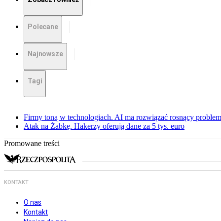
Polecane
Najnowsze
Tagi
Firmy toną w technologiach. AI ma rozwiązać rosnący proble
Atak na Żabkę. Hakerzy oferują dane za 5 tys. euro
Promowane treści
KONTAKT
O nas
Kontakt