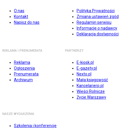
O nas
Polityka Prywatności
Kontakt
Zmiana ustawień zgód
Napisz do nas
Regulamin serwisu
Informacje o nadawcy
Deklaracja dostępności
REKLAMA I PRENUMERATA
PARTNERZY
Reklama
E-kiosk.pl
Ogłoszenia
E-gazety.pl
Prenumerata
Nexto.pl
Archiwum
Mała księgowość
Kancelarierp.pl
Wieści Rolnicze
Życie Warszawy
NASZE WYDARZENIA
Szkolenia i konferencje