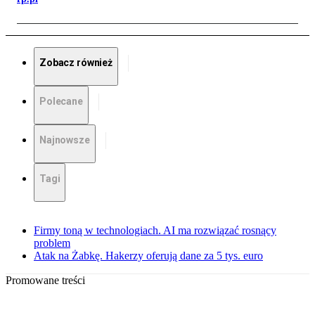
Zobacz również
Polecane
Najnowsze
Tagi
Firmy toną w technologiach. AI ma rozwiązać rosnący
problem
Atak na Żabkę. Hakerzy oferują dane za 5 tys. euro
Promowane treści