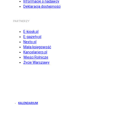
Informacje o nadawcy
Deklaracja dostępności
PARTNERZY
E-kiosk.pl
E-gazety.pl
Nexto.pl
Mała księgowość
Kancelarierp.pl
Wieści Rolnicze
Życie Warszawy
KALENDARIUM