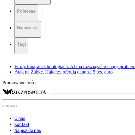
Polecane
Najnowsze
Tagi
Firmy toną w technologiach. AI ma rozwiązać rosnący proble
Atak na Żabkę. Hakerzy oferują dane za 5 tys. euro
Promowane treści
KONTAKT
O nas
Kontakt
Napisz do nas