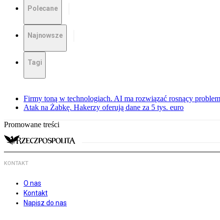
Polecane
Najnowsze
Tagi
Firmy toną w technologiach. AI ma rozwiązać rosnący proble
Atak na Żabkę. Hakerzy oferują dane za 5 tys. euro
Promowane treści
KONTAKT
O nas
Kontakt
Napisz do nas