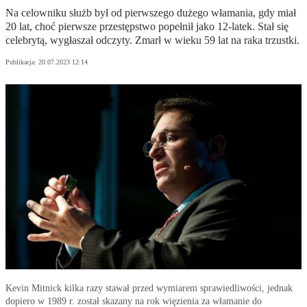
Na celowniku służb był od pierwszego dużego włamania, gdy miał
20 lat, choć pierwsze przestępstwo popełnił jako 12-latek. Stał się
celebrytą, wygłaszał odczyty. Zmarł w wieku 59 lat na raka trzustki.
Publikacja:
20.07.2023 12:14
Kevin Mitnick kilka razy stawał przed wymiarem sprawiedliwości, jednak
dopiero w 1989 r. został skazany na rok więzienia za włamanie do