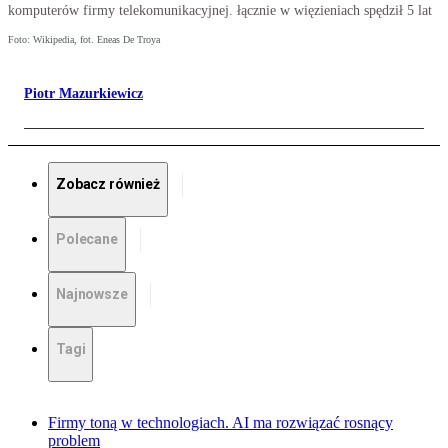
komputerów firmy telekomunikacyjnej. łącznie w więzieniach spędził 5 lat
Foto: Wikipedia, fot. Eneas De Troya
Piotr Mazurkiewicz
Zobacz również
Polecane
Najnowsze
Tagi
Firmy toną w technologiach. AI ma rozwiązać rosnący
problem