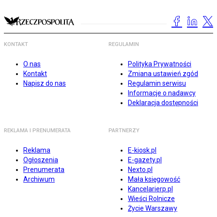
KONTAKT
REGULAMIN
O nas
Polityka Prywatności
Kontakt
Zmiana ustawień zgód
Napisz do nas
Regulamin serwisu
Informacje o nadawcy
Deklaracja dostępności
REKLAMA I PRENUMERATA
PARTNERZY
Reklama
E-kiosk.pl
Ogłoszenia
E-gazety.pl
Prenumerata
Nexto.pl
Archiwum
Mała księgowość
Kancelarierp.pl
Wieści Rolnicze
Życie Warszawy