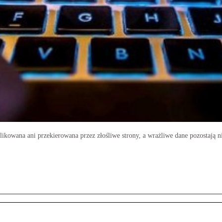
likowana ani przekierowana przez złośliwe strony, a wrażliwe dane pozostają n