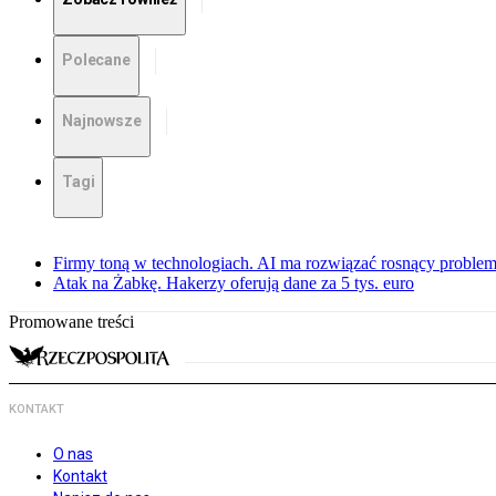
Polecane
Najnowsze
Tagi
Firmy toną w technologiach. AI ma rozwiązać rosnący proble
Atak na Żabkę. Hakerzy oferują dane za 5 tys. euro
Promowane treści
KONTAKT
O nas
Kontakt