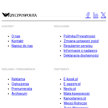
KONTAKT
REGULAMIN
O nas
Polityka Prywatności
Kontakt
Zmiana ustawień zgód
Napisz do nas
Regulamin serwisu
Informacje o nadawcy
Deklaracja dostępności
REKLAMA I PRENUMERATA
PARTNERZY
Reklama
E-kiosk.pl
Ogłoszenia
E-gazety.pl
Prenumerata
Nexto.pl
Archiwum
Mała księgowość
Kancelarierp.pl
Wieści Rolnicze