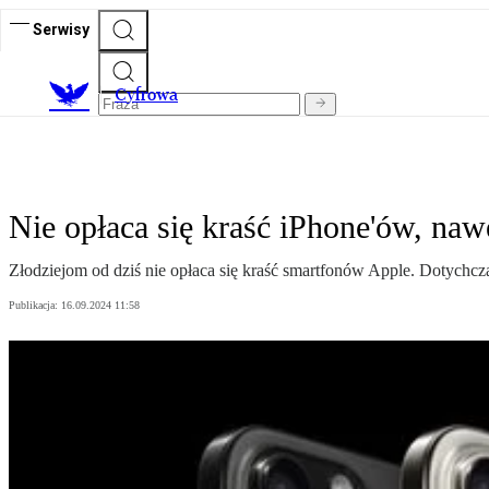
Serwisy
C
yfrowa
Nie opłaca się kraść iPhone'ów, na
Złodziejom od dziś nie opłaca się kraść smartfonów Apple. Dotychcza
Publikacja:
16.09.2024 11:58