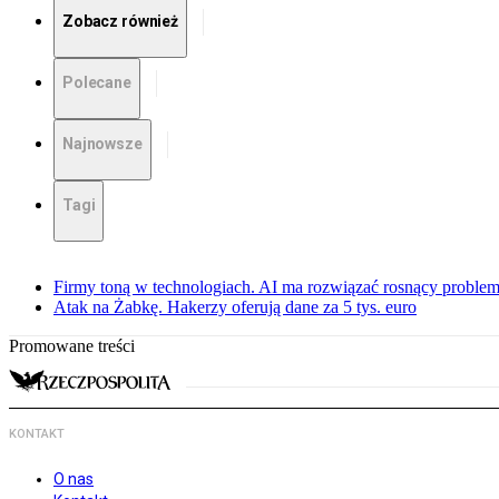
Zobacz również
Polecane
Najnowsze
Tagi
Firmy toną w technologiach. AI ma rozwiązać rosnący proble
Atak na Żabkę. Hakerzy oferują dane za 5 tys. euro
Promowane treści
KONTAKT
O nas