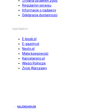
Zmiana ustawień zgód
Regulamin serwisu
Informacje o nadawcy
Deklaracja dostępności
PARTNERZY
E-kiosk.pl
E-gazety.pl
Nexto.pl
Mała księgowość
Kancelarierp.pl
Wieści Rolnicze
Życie Warszawy
KALENDARIUM