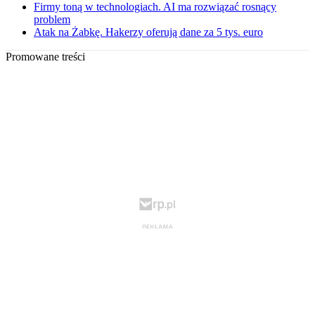
Firmy toną w technologiach. AI ma rozwiązać rosnący
problem
Atak na Żabkę. Hakerzy oferują dane za 5 tys. euro
Promowane treści