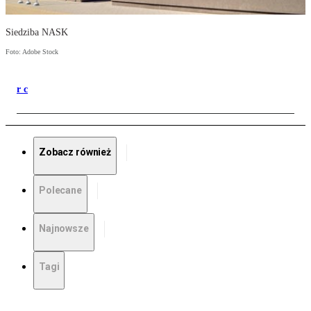
Siedziba NASK
Foto: Adobe Stock
r c
Zobacz również
Polecane
Najnowsze
Tagi