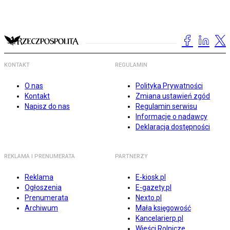
KONTAKT
REGULAMIN
O nas
Polityka Prywatności
Kontakt
Zmiana ustawień zgód
Napisz do nas
Regulamin serwisu
Informacje o nadawcy
Deklaracja dostępności
REKLAMA I PRENUMERATA
PARTNERZY
Reklama
E-kiosk.pl
Ogłoszenia
E-gazety.pl
Prenumerata
Nexto.pl
Archiwum
Mała księgowość
Kancelarierp.pl
Wieści Rolnicze