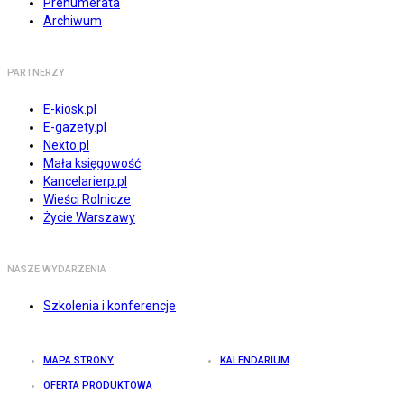
Prenumerata
Archiwum
PARTNERZY
E-kiosk.pl
E-gazety.pl
Nexto.pl
Mała księgowość
Kancelarierp.pl
Wieści Rolnicze
Życie Warszawy
NASZE WYDARZENIA
Szkolenia i konferencje
MAPA STRONY
KALENDARIUM
OFERTA PRODUKTOWA