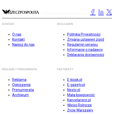
KONTAKT
REGULAMIN
O nas
Polityka Prywatności
Kontakt
Zmiana ustawień zgód
Napisz do nas
Regulamin serwisu
Informacje o nadawcy
Deklaracja dostępności
REKLAMA I PRENUMERATA
PARTNERZY
Reklama
E-kiosk.pl
Ogłoszenia
E-gazety.pl
Prenumerata
Nexto.pl
Archiwum
Mała księgowość
Kancelarierp.pl
Wieści Rolnicze
Życie Warszawy