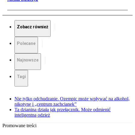
Zobacz również
Polecane
Najnowsze
Tagi
Nie tylko odchudzanie. Ozempic może wpływać na alkohol,
nikotynę i „centrum zachcianek”
Ta dzianina działa jak przełącznik. Może odmienić
inteligentną odzież
Promowane treści