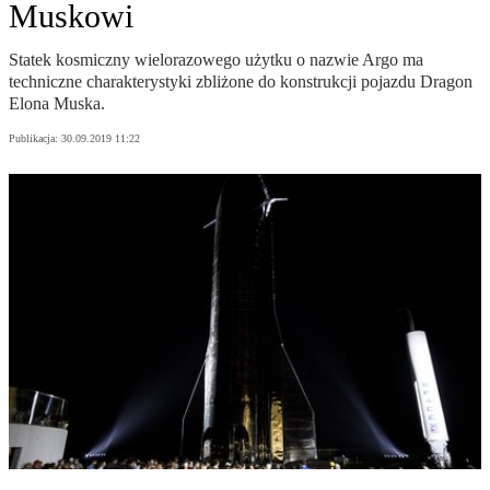
Muskowi
Statek kosmiczny wielorazowego użytku o nazwie Argo ma
techniczne charakterystyki zbliżone do konstrukcji pojazdu Dragon
Elona Muska.
Publikacja:
30.09.2019 11:22