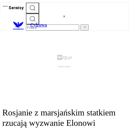
Serwisy
C
yfrowa
Rosjanie z marsjańskim statkiem
rzucają wyzwanie Elonowi