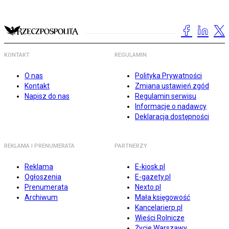
KONTAKT
REGULAMIN
O nas
Polityka Prywatności
Kontakt
Zmiana ustawień zgód
Napisz do nas
Regulamin serwisu
Informacje o nadawcy
Deklaracja dostępności
REKLAMA I PRENUMERATA
PARTNERZY
Reklama
E-kiosk.pl
Ogłoszenia
E-gazety.pl
Prenumerata
Nexto.pl
Archiwum
Mała księgowość
Kancelarierp.pl
Wieści Rolnicze
Życie Warszawy